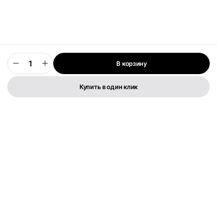
В корзину
0
Купить в один клик
Телефон:
+373 76 003 300
FLYMEDIA GROUP S.R.L.
IDNO 1022600049282
Str. Cernica 3