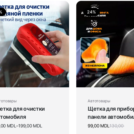
%
24%
тотовары
Автотовары
етка для очистки
Щетка для прибо
втомобиля
панели автомоби
,00
MDL
–
199,00
MDL
99,00
MDL
130,00