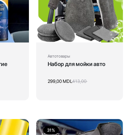
Автотовары
тие
Набор для мойки авто
299,00
MDL
413,00
31%