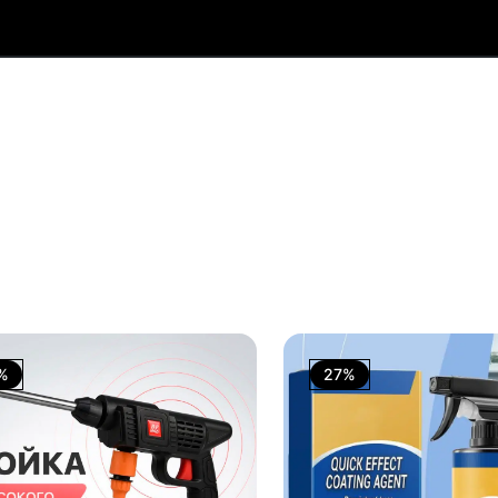
%
27%