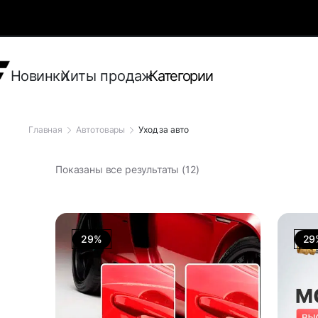
Новинки
Хиты продаж
Категории
Главная
Автотовары
Уход за авто
Показаны все результаты (12)
29%
29