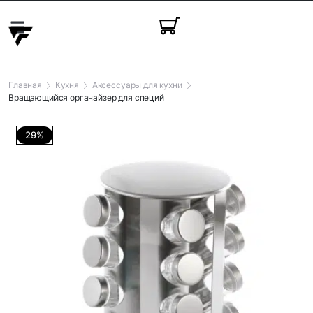
Красота и здоровье
Праздничные товары
Товары для животных
Товары для детей
Главная
Кухня
Аксессуары для кухни
Вращающийся органайзер для специй
29%