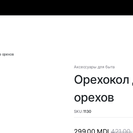
в орехов
Аксессуары для быта
Орехокол 
орехов
SKU:
1130
421,00
299,00
MDL