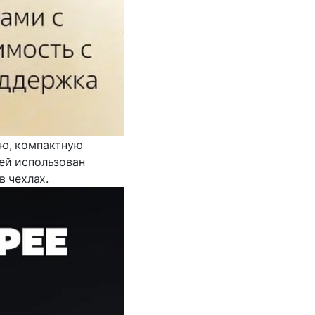
ую, компактную
ей использован
 чехлах.