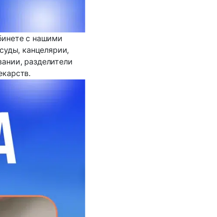
бинете с нашими
суды, канцелярии,
вании, разделители
екарств.