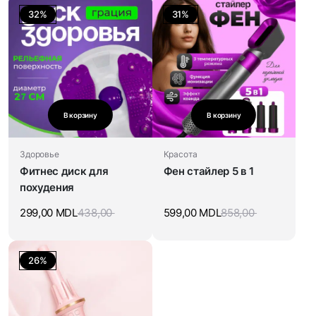
32%
31%
В корзину
В корзину
Здоровье
Красота
Фитнес диск для
Фен стайлер 5 в 1
похудения
299,00
MDL
438,00
599,00
MDL
858,00
26%