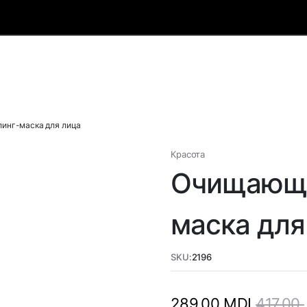
инг-маска для лица
Красота
Очищающа
маска для
SKU:
2196
417,00
289,00
MDL