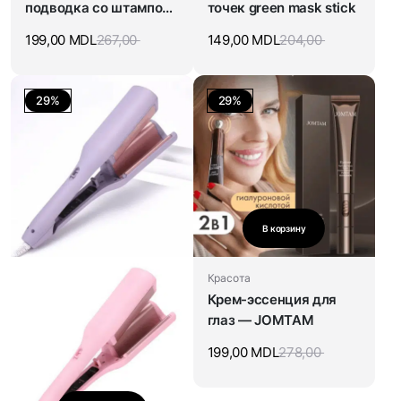
подводка со штампом
точек green mask stick
для стрелок
199,00
MDL
267,00
149,00
MDL
204,00
29%
29%
В корзину
Красота
Крем-эссенция для
глаз — JOMTAM
199,00
MDL
278,00