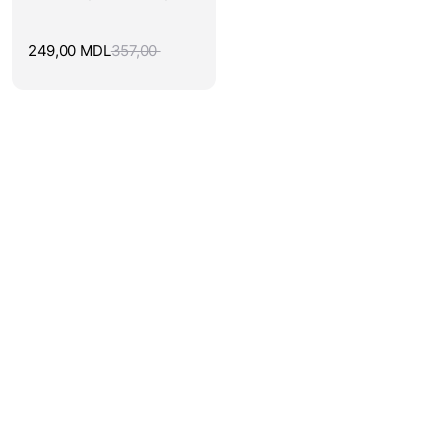
249,00
MDL
357,00