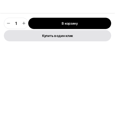
В корзину
0
Купить в один клик
Телефон:
+373 76 003 300
FLYMEDIA GROUP S.R.L.
IDNO 1022600049282
Str. Cernica 3
Политика конфиденциальности