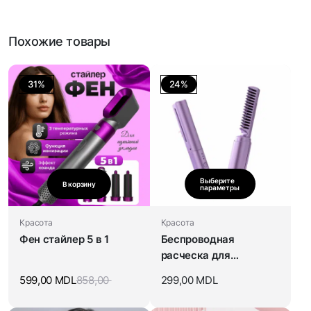
Похожие товары
31%
24%
Выберите
В корзину
параметры
Красота
Красота
Фен стайлер 5 в 1
Беспроводная
расческа для
выпрямления волос
599,00
MDL
858,00
299,00
MDL