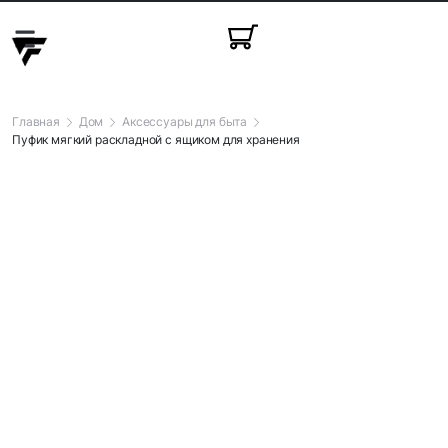
Красота и здоровье
Праздничные товары
Товары для животных
Товары для детей
Главная
Дом
Аксессуары для быта
Пуфик мягкий раскладной с ящиком для хранения