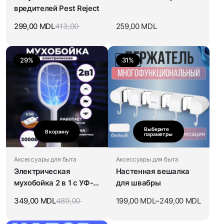
вредителей Pest Reject
299,00
MDL
413,00
259,00
MDL
29%
31%
Выберите
В корзину
параметры
Аксессуары для быта
Аксессуары для быта
Электрическая
Настенная вешалка
мухобойка 2 в 1 c УФ-
для швабры
лампой для насекомых
349,00
MDL
489,00
199,00
MDL
–
249,00
MDL