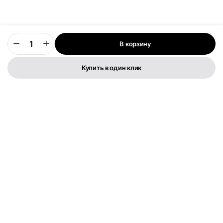
В корзину
0
Купить в один клик
Телефон:
+373 76 003 300
FLYMEDIA GROUP S.R.L.
IDNO 1022600049282
Str. Cernica 3
Политика конфиденциальности