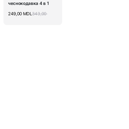
чеснокодавка 4 в 1
249,00
MDL
343,00