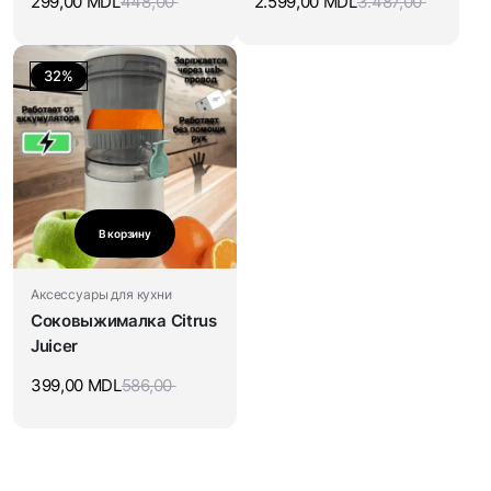
299,00
MDL
448,00
2.599,00
MDL
3.487,00
32%
В корзину
Аксессуары для кухни
Соковыжималка Citrus
Juicer
399,00
MDL
586,00