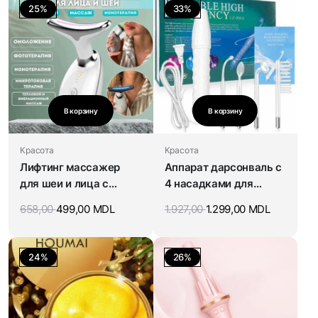
25%
33%
В корзину
В корзину
Красота
Красота
Лифтинг массажер
Аппарат дарсонваль с
для шеи и лица с
4 насадками для
фототерапией
ухода за лицом, телом
658,00
499,00
MDL
1.927,00
1.299,00
MDL
и волосами
24%
26%