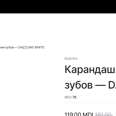
ния зубов — DAZZLING WHITE
Красота
Карандаш
зубов — 
SKU:
78
161,00
119,00
MDL