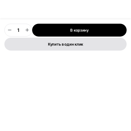
В корзину
0
Купить в один клик
Телефон:
+373 76 003 300
FLYMEDIA GROUP S.R.L.
IDNO 1022600049282
Str. Cernica 3
Политика конфиденциальности