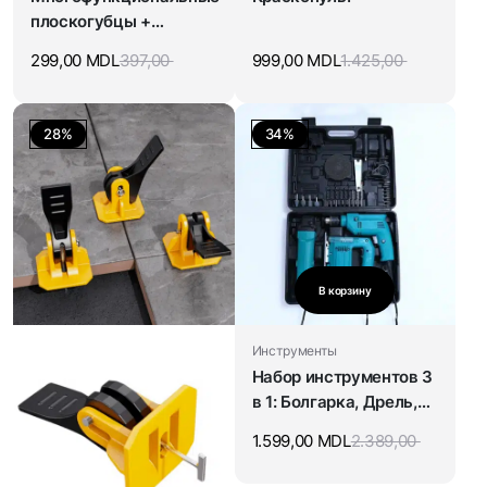
плоскогубцы +
инструмент для
299,00
MDL
397,00
999,00
MDL
1.425,00
зачистки проводов
28%
34%
В корзину
Инструменты
Набор инструментов 3
в 1: Болгарка, Дрель,
Лобзик
1.599,00
MDL
2.389,00