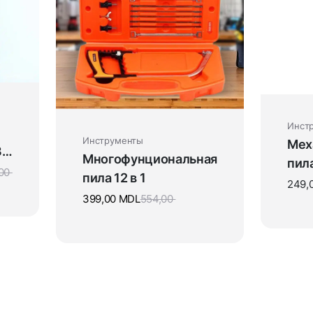
Инст
Инструменты
Мех
 в
Многофунциональная
пил
,00
пила 12 в 1
249,
399,00
MDL
554,00