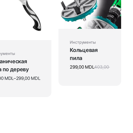
Инструменты
Кольцевая
рументы
пила
аническая
299,00
MDL
403,00
а по дереву
00
MDL
–
299,00
MDL