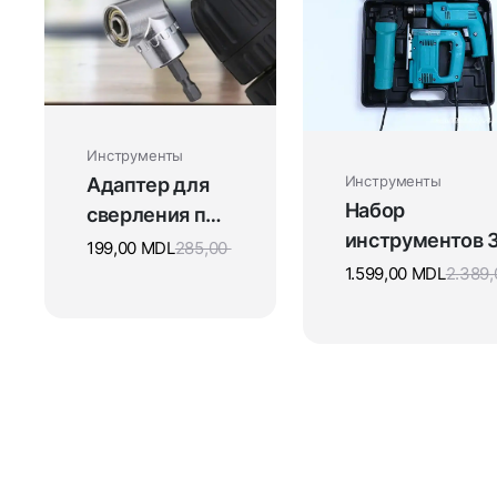
Инструменты
Инструменты
Адаптер для
Набор
сверления под
инструментов 3
прямым углом
199,00
MDL
285,00
1: Болгарка,
1.599,00
MDL
2.389
Дрель, Лобзик