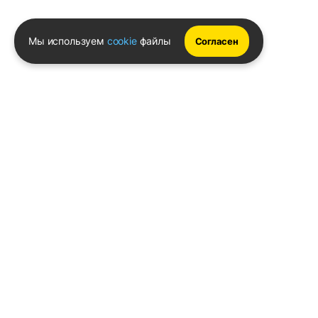
Мы используем
cookie
файлы
Согласен
Телефон:
+373 76 003 300
FLYMEDIA GROUP S.R.L.
IDNO 1022600049282
Str. Cernica 3
Политика конфиденциальности
Условия и положения