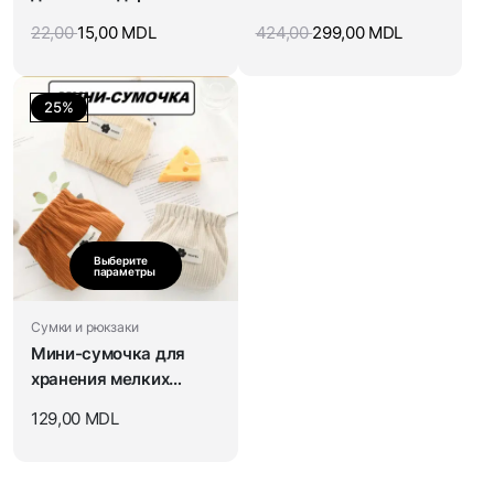
чемодана
22,00
15,00
MDL
424,00
299,00
MDL
25%
Выберите
параметры
Сумки и рюкзаки
Мини-сумочка для
хранения мелких
вещей
129,00
MDL