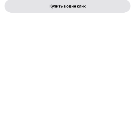
Купить в один клик
Телефон:
+373 76 003 300
FLYMEDIA GROUP S.R.L.
IDNO 1022600049282
Str. Cernica 3
Политика конфиденциальности
Условия и положения
Copyright © 2025. All rights reserved.