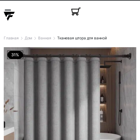
Красота и здоровье
Праздничные товары
Товары для животных
Товары для детей
Главная
Дом
Ванная
Тканевая штора для ванной
31%