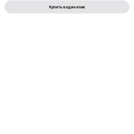
Купить в один клик
Телефон:
+373 76 003 300
FLYMEDIA GROUP S.R.L.
IDNO 1022600049282
Str. Cernica 3
Политика конфиденциальности
Условия и положения
Copyright © 2025. All rights reserved.