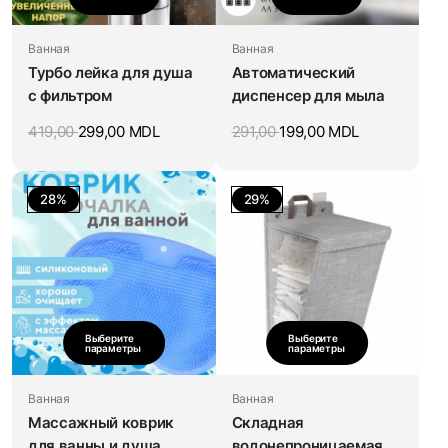
Ванная
Ванная
Турбо лейка для душа
Автоматический
с фильтром
диспенсер для мыла
419,00
299,00
MDL
291,00
199,00
MDL
28%
29%
Выберите
Выберите
параметры
параметры
Ванная
Ванная
Массажный коврик
Складная
для ванны и душа
водонепроницаемая