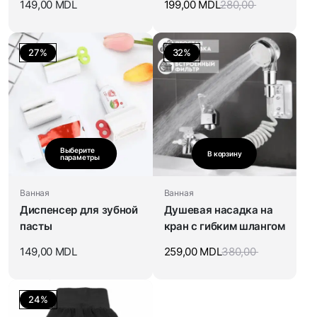
149,00
MDL
199,00
MDL
280,00
27%
32%
Выберите
В корзину
параметры
Ванная
Ванная
Диспенсер для зубной
Душевая насадка на
пасты
кран с гибким шлангом
149,00
MDL
259,00
MDL
380,00
24%