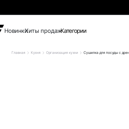
Новинки
Хиты продаж
Категории
Главная
Кухня
Организация кухни
Сушилка для посуды с др