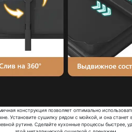
мичная конструкция позволяет оптимально использоват
хне. Установите сушилку рядом с мойкой, и она стане
вной рутине. Сделайте кухонные процессы быстрее, уд
этой металлической сушилкой с дренажем.