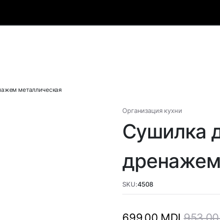
енажем металлическая
Организация кухни
Сушилка д
дренажем
SKU:
4508
953,0
699,00
MDL