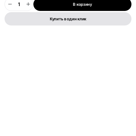
В корзину
0
Купить в один клик
Телефон:
+373 76 003 300
FLYMEDIA GROUP S.R.L.
IDNO 1022600049282
Str. Cernica 3
Политика конфиденциальности
Условия и положения