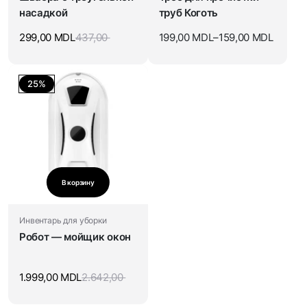
насадкой
труб Коготь
299,00
MDL
437,00
199,00
MDL
–
159,00
MDL
25%
В корзину
Инвентарь для уборки
Робот — мойщик окон
1.999,00
MDL
2.642,00