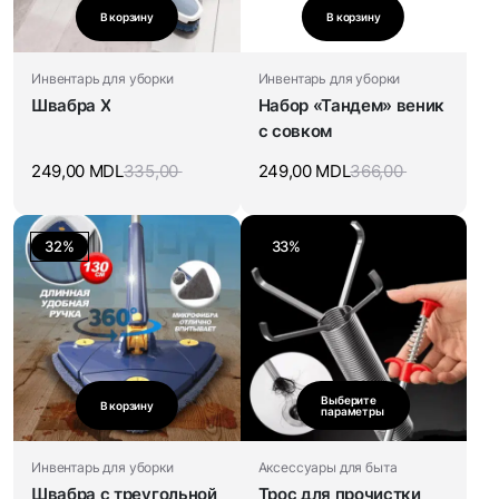
В корзину
В корзину
Инвентарь для уборки
Инвентарь для уборки
Швабра X
Набор «Тандем» веник
с совком
249,00
MDL
335,00
249,00
MDL
366,00
32%
33%
Выберите
В корзину
параметры
Инвентарь для уборки
Аксессуары для быта
Швабра c треугольной
Трос для прочистки