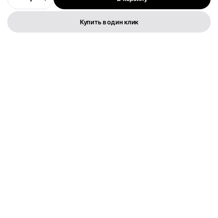
0
Купить в один клик
Телефон:
+373 76 003 300
FLYMEDIA GROUP S.R.L.
IDNO 1022600049282
Str. Cernica 3
Политика конфиденциальности
Условия и положения