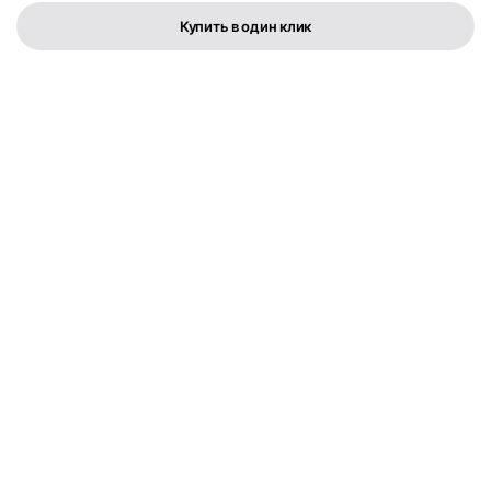
Купить в один клик
Телефон:
+373 76 003 300
FLYMEDIA GROUP S.R.L.
IDNO 1022600049282
Str. Cernica 3
Политика конфиденциальности
Условия и положения
Copyright © 2025. All rights reserved.