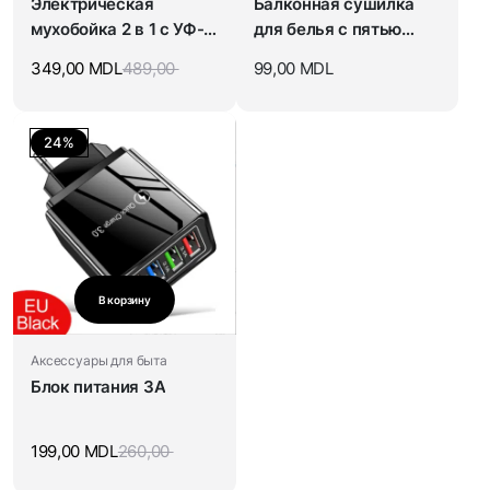
Электрическая
Балконная сушилка
мухобойка 2 в 1 c УФ-
для белья с пятью
лампой для насекомых
отверстиями
349,00
MDL
489,00
99,00
MDL
24%
В корзину
Аксессуары для быта
Блок питания 3A
199,00
MDL
260,00