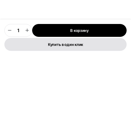
В корзину
0
Купить в один клик
Телефон:
+373 76 003 300
FLYMEDIA GROUP S.R.L.
IDNO 1022600049282
Str. Cernica 3
Политика конфиденциальности