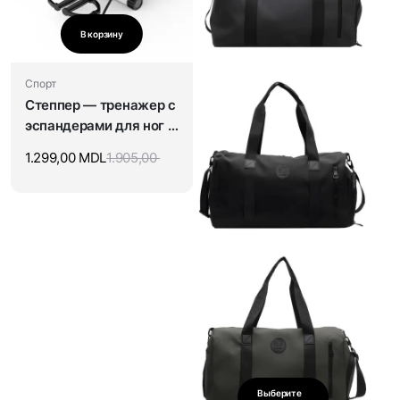
В корзину
Спорт
Степпер — тренажер с
эспандерами для ног и
ягодиц
1.299,00
MDL
1.905,00
Выберите