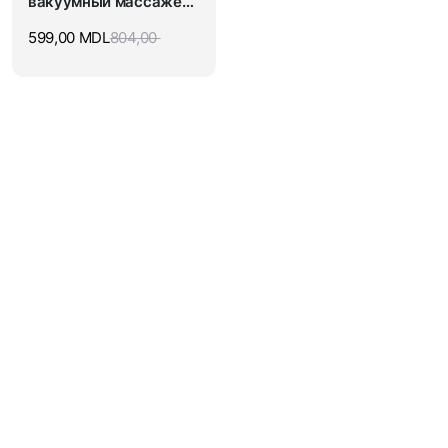
вакуумный массажер-
банка для тела
599,00
MDL
804,00