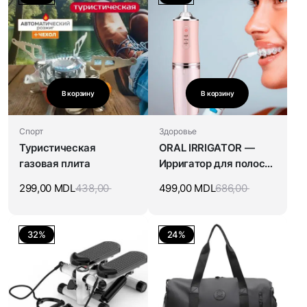
В корзину
В корзину
Спорт
Здоровье
Туристическая
ORAL IRRIGATOR —
газовая плита
Ирригатор для полости
рта
299,00
MDL
438,00
499,00
MDL
686,00
32%
24%