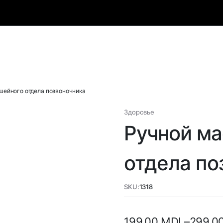
шейного отдела позвоночника
Здоровье
Ручной ма
отдела по
SKU:
1318
199,00
MDL
–
299,0