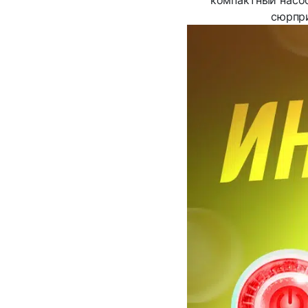
компактный насос
сюрпри