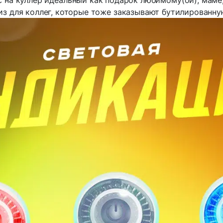
 на куллер идеальный как подарок любимому(ой), маме,
з для коллег, которые тоже заказывают бутилированну