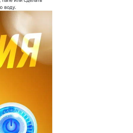
 папе или сделать
ю воду.