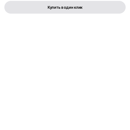
Купить в один клик
Телефон:
+373 76 003 300
FLYMEDIA GROUP S.R.L.
IDNO 1022600049282
Str. Cernica 3
Политика конфиденциальности
Условия и положения
Copyright © 2025. All rights reserved.