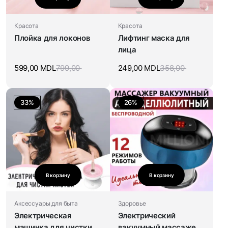
Красота
Красота
Плойка для локонов
Лифтинг маска для
лица
599,00
MDL
799,00
249,00
MDL
358,00
33%
26%
В корзину
В корзину
Аксессуары для быта
Здоровье
Электрическая
Электрический
машинка для чистки
вакуумный массажер-