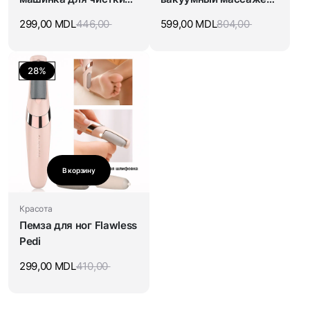
кистей
банка для тела
299,00
MDL
446,00
599,00
MDL
804,00
28%
В корзину
Красота
Пемза для ног Flawless
Pedi
299,00
MDL
410,00