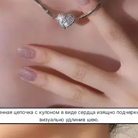
нная цепочка с кулоном в виде сердца изящно подчеркн
визуально удлинив шею.