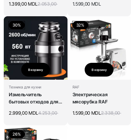
1.399,00
MDL
2.053,00
1.599,00
MDL
30%
32%
В корзину
В корзину
Техника для кухни
RAF
Измельчитель
Электрическая
бытовых отходов для
мясорубка RAF
мойки
2.999,00
MDL
4.253,00
1.599,00
MDL
2.338,00
26%