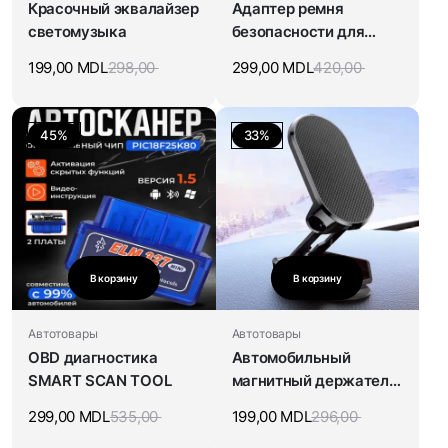
Красочный эквалайзер
Адаптер ремня
светомузыка
безопасности для
беременных
199,00
MDL
298,00
299,00
MDL
420,00
45%
33%
В корзину
В корзину
Автотовары
Автотовары
OBD диагностика
Автомобильный
SMART SCAN TOOL
магнитный держатель
для телефона
299,00
MDL
535,00
199,00
MDL
296,00