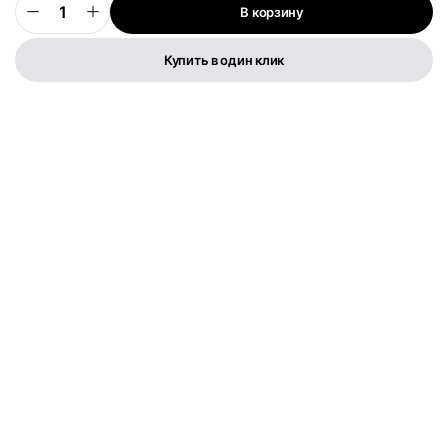
В корзину
0
Купить в один клик
Телефон:
+373 76 003 300
FLYMEDIA GROUP S.R.L.
IDNO 1022600049282
Str. Cernica 3
Политика конфиденциальности
Условия и положения