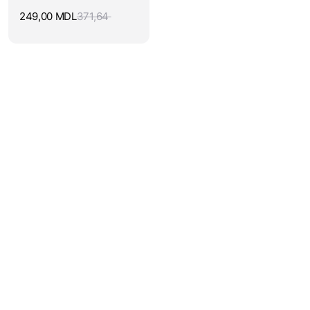
249,00
MDL
371,64