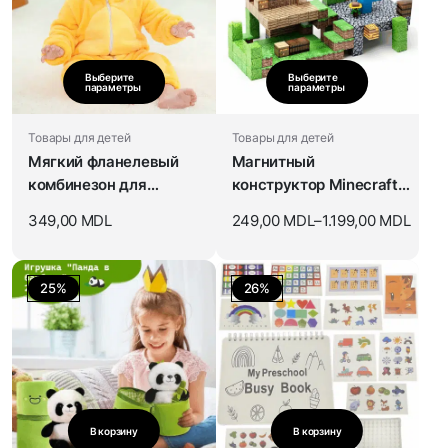
Выберите
Выберите
параметры
параметры
Товары для детей
Товары для детей
Мягкий фланелевый
Магнитный
комбинезон для
конструктор Minecraft
малышей
My World
349,00
MDL
249,00
MDL
–
1.199,00
MDL
25%
26%
В корзину
В корзину