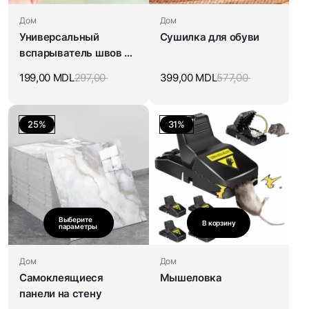
Дом
Дом
Универсальный
Сушилка для обуви
вспарыватель швов с
нитеводителем
199,00
MDL
297,00
399,00
MDL
577,00
25%
31%
Выберите
В корзину
параметры
Дом
Дом
Cамоклеящиеся
Мышеловка
панели на стену