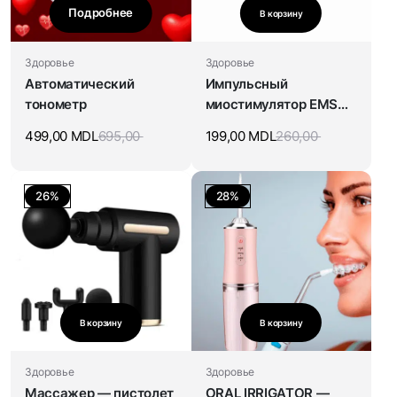
Подробнее
В корзину
Здоровье
Здоровье
Автоматический
Импульсный
тонометр
миостимулятор EMS
Mini Massage Stick
499,00
MDL
695,00
199,00
MDL
260,00
26%
28%
В корзину
В корзину
Здоровье
Здоровье
Массажер — пистолет
ORAL IRRIGATOR —