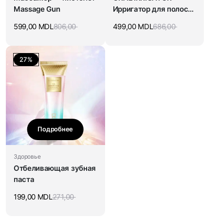
Massage Gun
Ирригатор для полости
рта
599,00
MDL
806,00
499,00
MDL
686,00
27%
Подробнее
Здоровье
Отбеливающая зубная
паста
199,00
MDL
271,00