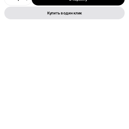
0
Купить в один клик
Телефон:
+373 76 003 300
FLYMEDIA GROUP S.R.L.
IDNO 1022600049282
Str. Cernica 3
Политика конфиденциальности
Условия и положения