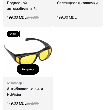
Подвесной
Светящиеся колпачки
автомобильный
мусорный бак
199,00
MDL
275,00
199,00
MDL
29%
В корзину
Автотовары
Антибликовые очки
HdVision
179,00
MDL
252,00