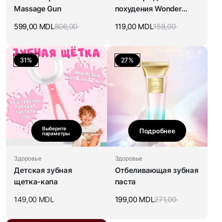
Massage Gun
похудения Wonder
Patch
599,00
MDL
806,00
119,00
MDL
158,00
31%
27%
Выберите
Подробнее
параметры
Здоровье
Здоровье
Детская зубная
Отбеливающая зубная
щетка-капа
паста
149,00
MDL
199,00
MDL
271,00