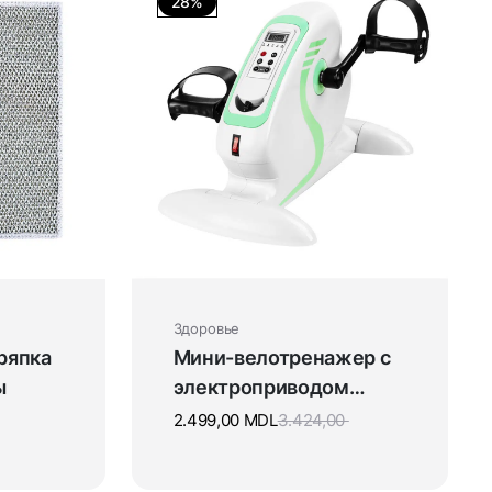
28%
Здоровье
ряпка
Мини-велотренажер c
ы
электроприводом
педалей
2.499,00
MDL
3.424,00