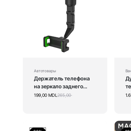
Автотовары
Ва
Держатель телефона
Д
на зеркало заднего
т
вида
199,00
MDL
265,00
1.