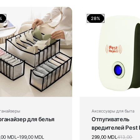
%
28%
ганайзеры
Аксессуары для быта
ганайзер для белья
Отпугиватель
вредителей Pest 
,00
MDL
–
199,00
MDL
299,00
MDL
413,00