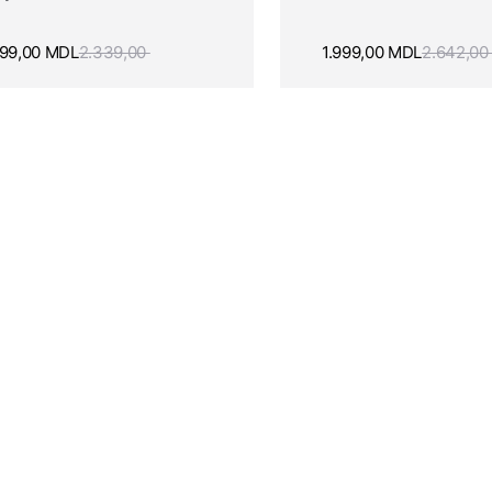
599,00
MDL
2.339,00
1.999,00
MDL
2.642,0
%
34%