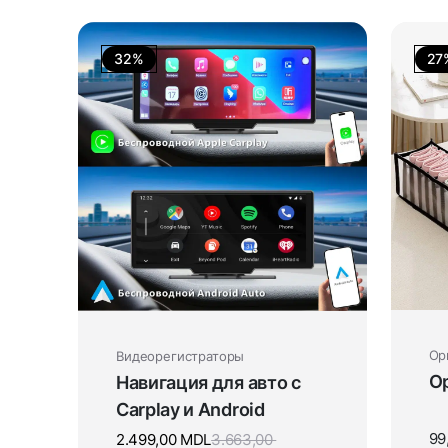
32%
27
Ор
Видеорегистраторы
Ор
Навигация для авто с
Carplay и Android
99
2.499,00
MDL
3.663,00