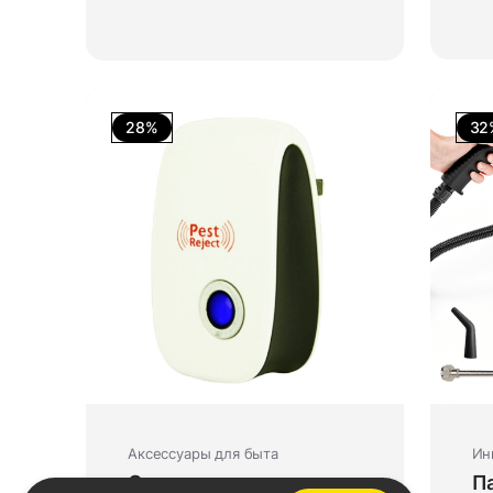
28%
32
Аксессуары для быта
Ин
Отпугиватель
П