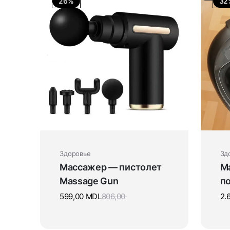
26%
32
Здоровье
Зд
Массажер — пистолет
Ма
Massage Gun
п
599,00
MDL
806,00
2.