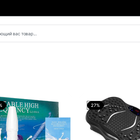
%
27%