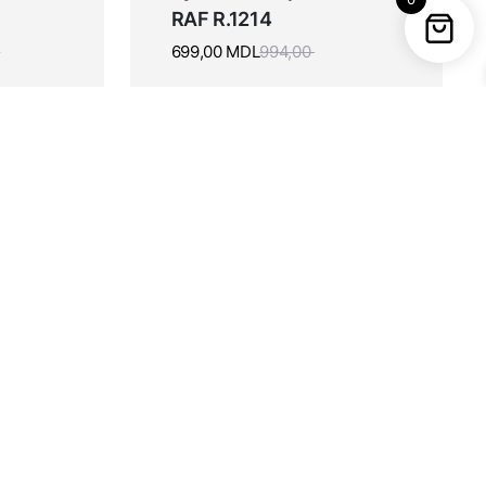
RAF R.1214
0
699,00
MDL
994,00
29%