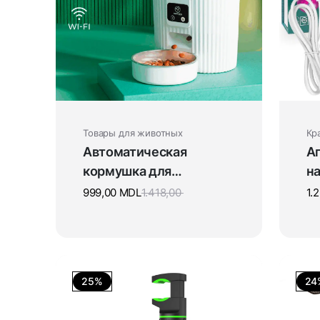
Товары для животных
Кр
Автоматическая
Ап
кормушка для
на
животных
ли
999,00
MDL
1.418,00
1.
в
25%
24