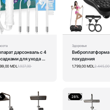
асота
Здоровье
парат дарсонваль с 4
Виброплатформа
садками для ухода за
похудения
цом, телом и
299,00
MDL
1.927,00
1.799,00
MDL
2.445,0
олосами
%
28%