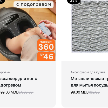
%
25%
оровье
Аксессуары для кухни
ссажер для ног с
Металлическая т
одогревом
для мытья посуд
699,00
MDL
3.950,00
99,00
MDL
132,00