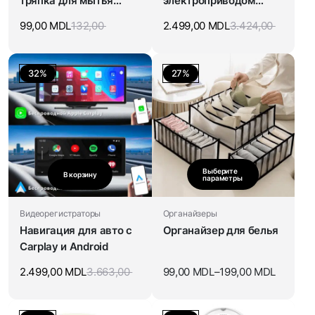
тряпка для мытья
электроприводом
посуды
педалей
99,00
MDL
132,00
2.499,00
MDL
3.424,00
32%
27%
Выберите
В корзину
параметры
Видеорегистраторы
Органайзеры
Навигация для авто с
Органайзер для белья
Carplay и Android
2.499,00
MDL
3.663,00
99,00
MDL
–
199,00
MDL