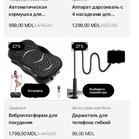
Автоматическая
Аппарат дарсонваль с
кормушка для
4 насадками для
животных
ухода за лицом, телом
999,00
MDL
1.418,00
1.299,00
MDL
1.927,00
и волосами
27%
27%
Выберите
В корзину
параметры
Здоровье
Аксессуары для быта
Виброплатформа для
Держатель для
похудения
телефона гибкий
1.799,00
MDL
2.445,00
99,00
MDL